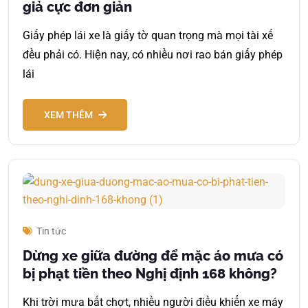
giả cực đơn giản
Giấy phép lái xe là giấy tờ quan trọng mà mọi tài xế
đều phải có. Hiện nay, có nhiều nơi rao bán giấy phép
lái
XEM THÊM
Tin tức
Dừng xe giữa đường để mặc áo mưa có
bị phạt tiền theo Nghị định 168 không?
Khi trời mưa bất chợt, nhiều người điều khiển xe máy