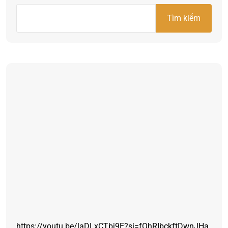
Tìm kiếm
https://youtu.be/laDLxCTbj9E?si=fOhRIbckftDwnJHa