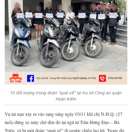
10 đối tượng trong đoàn “quái xế” tại trụ sở Công an quận
Hoàn Kiếm
Vụ tai nạn xảy ra vào rạng sáng ngày 03/11 khi chị N.H.Q. (27
tuổi) dừng xe máy chờ đèn đỏ tại ngã tư Trần Hưng Đạo – Bà
Triệu, và bị một đoàn “quái xế” đi ngược chiều lao tới. Trong đó,