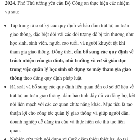
2024
, Phó Thủ tướng yêu cầu Bộ Công an thực hiện các nhiệm
vụ sau:
Tập trung rà soát kỹ các quy định về bảo đảm trật tự, an toàn
giao thông, đặc biệt đối với các đối tượng dễ bị tổn thương như
học sinh, sinh viên, người cao tuổi, và người khuyết tật khi
cần bổ sung các quy định về
tham gia giao thông. Đồng thời,
trách nhiệm của gia đình, nhà trường và cơ sở giáo dục
trong việc quản lý học sinh sử dụng xe máy tham gia giao
thông
theo đúng quy định pháp luật.
Rà soát và bổ sung các quy định liên quan đến cơ sở dữ liệu về
trật tự, an toàn giao thông, đảm bảo tính đầy đủ và đồng bộ, kết
nối liền mạch với các cơ quan chức năng khác. Mục tiêu là tạo
thuận lợi cho công tác quản lý giao thông và giúp người dân,
doanh nghiệp dễ dàng tra cứu và thực hiện các thủ tục liên
quan.
Nghiên cứu tách nội dung về Quỹ giảm thiểu thiệt hại do tai