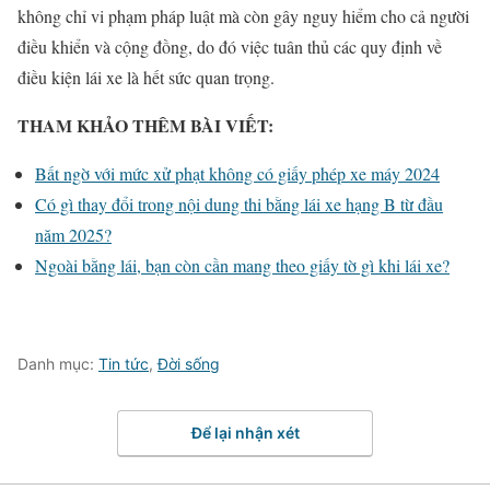
không chỉ vi phạm pháp luật mà còn gây nguy hiểm cho cả người
điều khiển và cộng đồng, do đó việc tuân thủ các quy định về
điều kiện lái xe là hết sức quan trọng.
THAM KHẢO THÊM BÀI VIẾT:
Bất ngờ với mức xử phạt không có giấy phép xe máy 2024
Có gì thay đổi trong nội dung thi bằng lái xe hạng B từ đầu
năm 2025?
Ngoài bằng lái, bạn còn cần mang theo giấy tờ gì khi lái xe?
Danh mục:
Tin tức
,
Đời sống
Để lại nhận xét