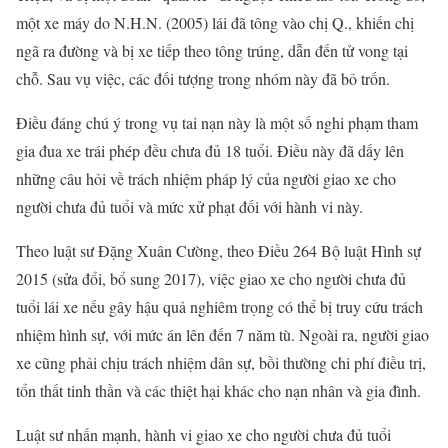
một xe máy do N.H.N. (2005) lái đã tông vào chị Q., khiến chị
ngã ra đường và bị xe tiếp theo tông trúng, dẫn đến tử vong tại
chỗ. Sau vụ việc, các đối tượng trong nhóm này đã bỏ trốn.
Điều đáng chú ý trong vụ tai nạn này là một số nghi phạm tham
gia đua xe trái phép đều chưa đủ 18 tuổi. Điều này đã dấy lên
những câu hỏi về trách nhiệm pháp lý của người giao xe cho
người chưa đủ tuổi và mức xử phạt đối với hành vi này.
Theo luật sư Đặng Xuân Cường, theo Điều 264 Bộ luật Hình sự
2015 (sửa đổi, bổ sung 2017), việc giao xe cho người chưa đủ
tuổi lái xe nếu gây hậu quả nghiêm trọng có thể bị truy cứu trách
nhiệm hình sự, với mức án lên đến 7 năm tù. Ngoài ra, người giao
xe cũng phải chịu trách nhiệm dân sự, bồi thường chi phí điều trị,
tổn thất tinh thần và các thiệt hại khác cho nạn nhân và gia đình.
Luật sư nhấn mạnh, hành vi giao xe cho người chưa đủ tuổi