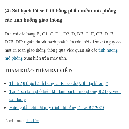
(4) Sát hạch lái xe ô tô bằng phần mềm mô phỏng
các tình huống giao thông
Đối với các hạng B, C1, C, D1, D2, D, BE, C1E, CE, D1E,
D2E, DE: người dự sát hạch phát hiện các thời điểm có nguy cơ
mất an toàn giao thông thông qua việc quan sát các
tình huống
mô phỏng
xuất hiện trên máy tính.
THAM KHẢO THÊM BÀI VIẾT:
Thi trượt thực hành bằng lái B1 có được thi lại không?
Top 4 sai lầm phổ biến khi làm bài thi mô phỏng B2 học viên
cần lưu ý
Hướng dẫn chi tiết quy trình thi bằng lái xe B2 2025
Danh mục:
Tin tức