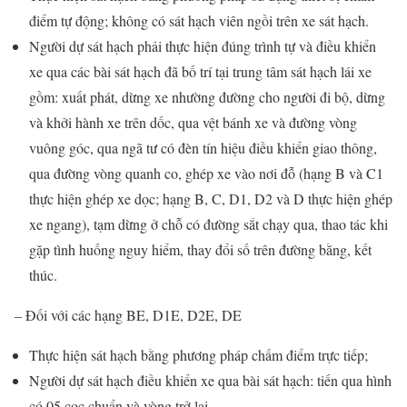
điểm tự động; không có sát hạch viên ngồi trên xe sát hạch.
Người dự sát hạch phải thực hiện đúng trình tự và điều khiển
xe qua các bài sát hạch đã bố trí tại trung tâm sát hạch lái xe
gồm: xuất phát, dừng xe nhường đường cho người đi bộ, dừng
và khởi hành xe trên dốc, qua vệt bánh xe và đường vòng
vuông góc, qua ngã tư có đèn tín hiệu điều khiển giao thông,
qua đường vòng quanh co, ghép xe vào nơi đỗ (hạng B và C1
thực hiện ghép xe dọc; hạng B, C, D1, D2 và D thực hiện ghép
xe ngang), tạm dừng ở chỗ có đường sắt chạy qua, thao tác khi
gặp tình huống nguy hiểm, thay đổi số trên đường bằng, kết
thúc.
– Đối với các hạng BE, D1E, D2E, DE
Thực hiện sát hạch bằng phương pháp chấm điểm trực tiếp;
Người dự sát hạch điều khiển xe qua bài sát hạch: tiến qua hình
có 05 cọc chuẩn và vòng trở lại.