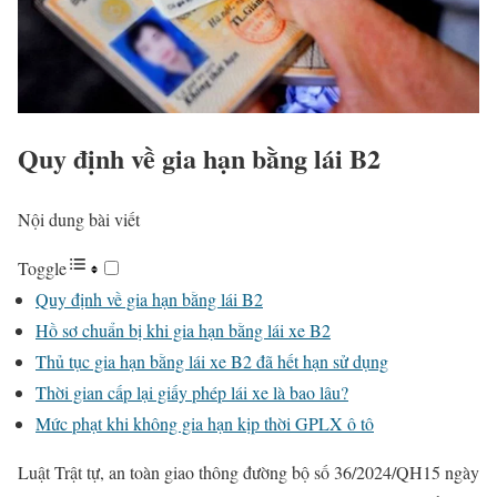
Quy định về gia hạn bằng lái B2
Nội dung bài viết
Toggle
Quy định về gia hạn bằng lái B2
Hồ sơ chuẩn bị khi gia hạn bằng lái xe B2
Thủ tục gia hạn bằng lái xe B2 đã hết hạn sử dụng
Thời gian cấp lại giấy phép lái xe là bao lâu?
Mức phạt khi không gia hạn kịp thời GPLX ô tô
Luật Trật tự, an toàn giao thông đường bộ số 36/2024/QH15 ngày