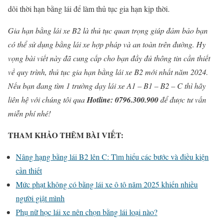
dõi thời hạn bằng lái để làm thủ tục gia hạn kịp thời.
Gia hạn bằng lái xe B2 là thủ tục quan trọng giúp đảm bảo bạn
có thể sử dụng bằng lái xe hợp pháp và an toàn trên đường. Hy
vọng bài viết này đã cung cấp cho bạn đầy đủ thông tin cần thiết
về quy trình, thủ tục gia hạn bằng lái xe B2 mới nhất năm 2024.
Nếu bạn đang tìm 1 trường dạy lái xe A1 – B1 – B2 – C thì hãy
liên hệ với chúng tôi qua
Hotline: 0796.300.900
để được tư vấn
miễn phí nhé!
THAM KHẢO THÊM BÀI VIẾT:
Nâng hạng bằng lái B2 lên C: Tìm hiểu các bước và điều kiện
cần thiết
Mức phạt không có bằng lái xe ô tô năm 2025 khiến nhiều
người giật mình
Phụ nữ học lái xe nên chọn bằng lái loại nào?