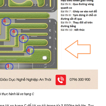
i thực hành lái xe hạng C
g lái xe hạng C để lái xe tải trọng từ 3.500kg trở lên. Tuy