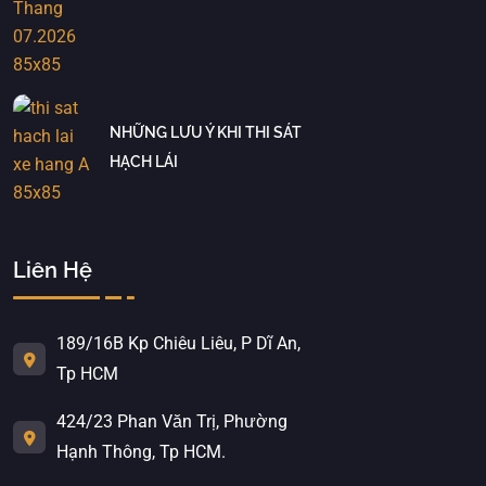
NHỮNG LƯU Ý KHI THI SÁT
HẠCH LÁI
Liên Hệ
189/16B Kp Chiêu Liêu, P Dĩ An,
Tp HCM
424/23 Phan Văn Trị, Phường
Hạnh Thông, Tp HCM.