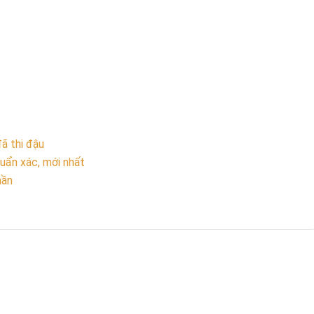
ã thi đậu
huẩn xác, mới nhất
hần