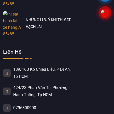
NHỮNG LƯU Ý KHI THI SÁT
HẠCH LÁI
Liên Hệ
189/16B Kp Chiêu Liêu, P Dĩ An,
Tp HCM
424/23 Phan Văn Trị, Phường
Hạnh Thông, Tp HCM.
0796300900