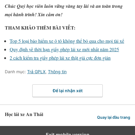
Chúc Quý học viên luôn vững vàng
tay l
á
i
và an toàn trong
mọi hành trình! Xin cảm ơn!
THAM KHẢO THÊM BÀI VIẾT:
Top 5 loại bảo hiểm xe ô tô không thể bỏ qua cho mọi tài xế
Quy định về thời hạn giấy phép lái xe mới nhất năm 2025
2 cách kiểm tra giấy phép lái xe thật giả cực đơn giản
Danh mục:
Trả GPLX
,
Thông tin
Để lại nhận xét
Học lái xe An Thái
Quay lại đầu trang
Exit mobile version