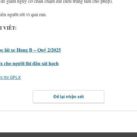
để giảm nguy cơ chân chạm đất (nếu trung tâm cho phép).
hiều người rớt vì quá run.
 VIẾT:
c lái xe Hạng B – Quý 2/2025
 cho người thi đậu sát hạch
hi thi GPLX
Để lại nhận xét