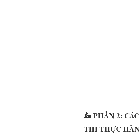
🛵 PHẦN 2: CÁ
THI THỰC HÀ