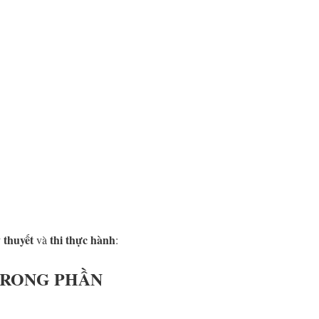
ý thuyết
thi thực hành
và
:
 TRONG PHẦN