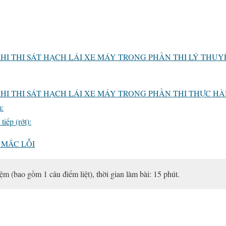
 KHI THI SÁT HẠCH LÁI XE MÁY TRONG PHẦN THI LÝ THUY
 KHI THI SÁT HẠCH LÁI XE MÁY TRONG PHẦN THI THỰC H
m:
tiếp (rớt):
 MẮC LỖI
m (bao gồm 1 câu điểm liệt), thời gian làm bài: 15 phút.