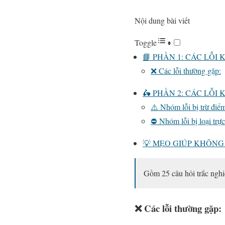
Nội dung bài viết
Toggle
📘 PHẦN 1: CÁC LỖI
❌ Các lỗi thường gặp:
🛵 PHẦN 2: CÁC LỖI
⚠️ Nhóm lỗi bị trừ điể
⛔ Nhóm lỗi bị loại trực 
💡 MẸO GIÚP KHÔNG
Gồm 25 câu hỏi trắc nghiệ
❌ Các lỗi thường gặp: