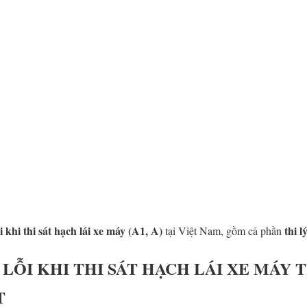
i khi thi sát hạch lái xe máy (A1, A)
thi l
tại Việt Nam, gồm cả phần
C LỖI KHI THI SÁT HẠCH LÁI XE MÁY
T