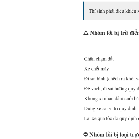
Thí sinh phải điều khiển
⚠️ Nhóm lỗi bị
trừ đi
Chân chạm đất
Xe chết máy
Đi sai hình (chệch ra khỏi v
Đè vạch, đi sai hướng quy 
Không xi nhan đầu/ cuối bà
Dừng xe sai vị trí quy định
Lái xe quá tốc độ quy định (
⛔ Nhóm lỗi
bị loại trự