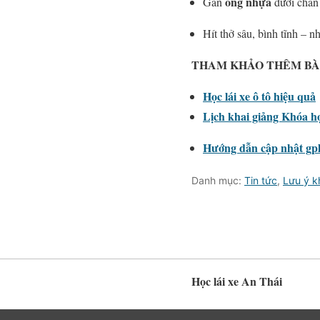
ống nhựa
Gắn
dưới chân 
Hít thở sâu, bình tĩnh – n
THAM KHẢO THÊM BÀI
Học lái xe ô tô hiệu quả
Lịch khai giảng Khóa họ
Hướng dẫn cập nhật gplx
Danh mục:
Tin tức
,
Lưu ý k
Học lái xe An Thái