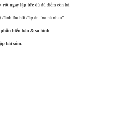
rớt ngay lập tức
→
dù đủ điểm còn lại.
bị đánh lừa bởi đáp án “na ná nhau”.
phần biển báo & sa hình
.
nộp bài sớm
.