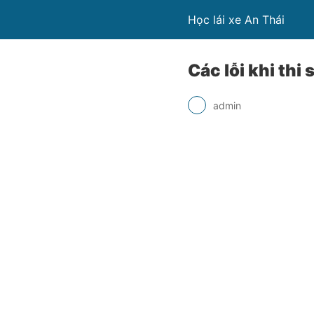
Học lái xe An Thái
Các lỗi khi thi
admin