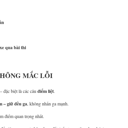
lần
e qua bài thi
KHÔNG MẮC LỖI
điểm liệt
– đặc biệt là các câu
.
m – giữ đều ga
, không nhấn ga mạnh.
ếm điểm quan trọng nhất.