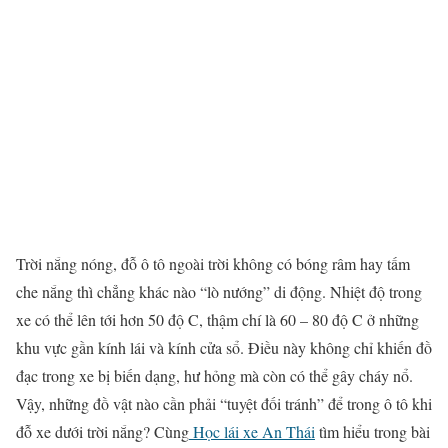
Trời nắng nóng, đỗ ô tô ngoài trời không có bóng râm hay tấm
che nắng thì chẳng khác nào “lò nướng” di động. Nhiệt độ trong
xe có thể lên tới hơn 50 độ C, thậm chí là 60 – 80 độ C ở những
khu vực gần kính lái và kính cửa sổ. Điều này không chỉ khiến đồ
đạc trong xe bị biến dạng, hư hỏng mà còn có thể gây cháy nổ.
Vậy, những đồ vật nào cần phải “tuyệt đối tránh” để trong ô tô khi
đỗ xe dưới trời nắng? Cùng
Học lái xe An Thái
tìm hiểu trong bài