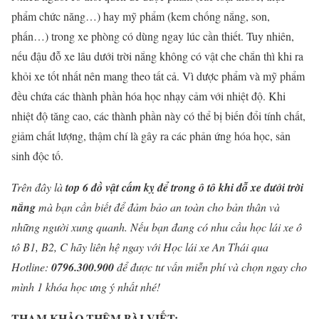
phẩm chức năng…) hay mỹ phẩm (kem chống nắng, son,
phấn…) trong xe phòng có dùng ngay lúc cần thiết. Tuy nhiên,
nếu đậu đỗ xe lâu dưới trời nắng không có vật che chắn thì khi ra
khỏi xe tốt nhất nên mang theo tất cả. Vì dược phẩm và mỹ phẩm
đều chứa các thành phần hóa học nhạy cảm với nhiệt độ. Khi
nhiệt độ tăng cao, các thành phần này có thể bị biến đổi tính chất,
giảm chất lượng, thậm chí là gây ra các phản ứng hóa học, sản
sinh độc tố.
Trên đây là
top 6 đồ vật cấm kỵ để trong ô tô khi đỗ xe dưới trời
nắng
mà bạn cần biết để đảm bảo an toàn cho bản thân và
những người xung quanh. Nếu bạn đang có nhu cầu học lái xe ô
tô B1, B2, C hãy liên hệ ngay với Học lái xe An Thái qua
Hotline:
0796.300.900
để được tư vấn miễn phí và chọn ngay cho
mình 1 khóa học ưng ý nhất nhé!
THAM KHẢO THÊM BÀI VIẾT: