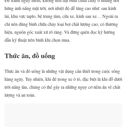
Để tránh nguy hiểm, không nên đặt bình chữa cháy ở những nơi
hứng ánh nắng mặt trời, nơi nhiệt độ dễ tăng cao như: sau kính
lái, khu vực taplo, bệ trung tâm, cửa xe, kính sau xe… Ngoài ra
chỉ nên dùng bình chữa cháy loại bọt chất lượng cao, có thương
hiệu, nguồn gốc xuất xứ rõ ràng. Và đừng quên đọc kỹ hướng
dẫn kỹ thuật trên bình khi chọn mua.
Thức ăn, đồ uống
Thức ăn và đồ uống là những vật dụng cần thiết trong cuộc sống
hàng ngày. Tuy nhiên, khi để trong xe ô tô, đặc biệt là khi đỗ dưới
trời nắng lâu, chúng có thể gây ra những nguy cơ tiềm ẩn về chất
lượng và an toàn.