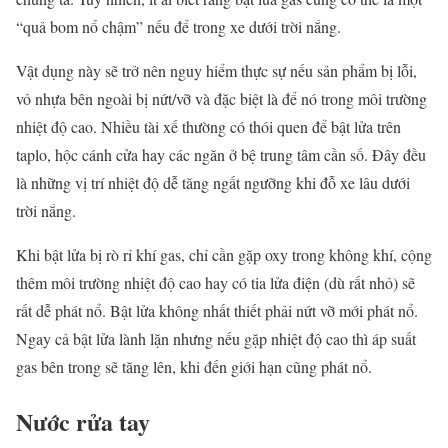
“quả bom nổ chậm” nếu để trong xe dưới trời nắng.
Vật dụng này sẽ trở nên nguy hiểm thực sự nếu sản phẩm bị lỗi,
vỏ nhựa bên ngoài bị nứt/vỡ và đặc biệt là để nó trong môi trường
nhiệt độ cao. Nhiều tài xế thường có thói quen để bật lửa trên
taplo, hộc cánh cửa hay các ngăn ở bệ trung tâm cần số. Đây đều
là những vị trí nhiệt độ dễ tăng ngất ngưỡng khi đỗ xe lâu dưới
trời nắng.
Khi bật lửa bị rò rỉ khí gas, chỉ cần gặp oxy trong không khí, cộng
thêm môi trường nhiệt độ cao hay có tia lửa điện (dù rất nhỏ) sẽ
rất dễ phát nổ. Bật lửa không nhất thiết phải nứt vỡ mới phát nổ.
Ngay cả bật lửa lành lặn nhưng nếu gặp nhiệt độ cao thì áp suất
gas bên trong sẽ tăng lên, khi đến giới hạn cũng phát nổ.
Nước rửa tay